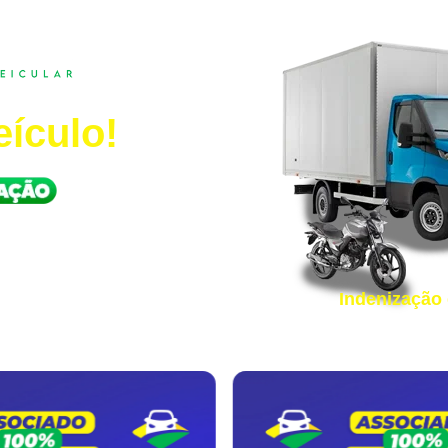
mpleta
eículo!
es até 7 Ton.
Indenização 