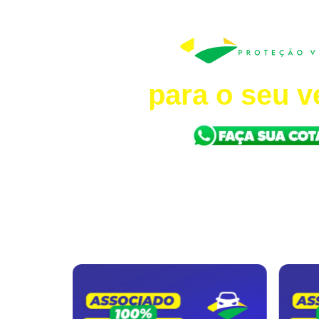
Proteção co
para o seu v
Carros • Motos • Caminhõ