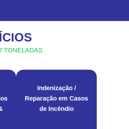
ÍCIOS
7 TONELADAS
Indenização /
sos
Reparação em Casos
&
de Incêndio