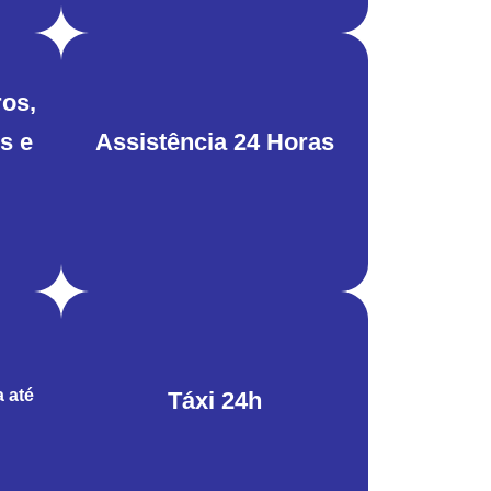
ros,
s e
Assistência 24 Horas
a até
Táxi 24h